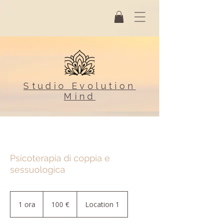
Studio Evolution
Mind
Psicoterapia di coppia e
sessuologica
100
euro
1 ora
1
100 €
Location 1
o