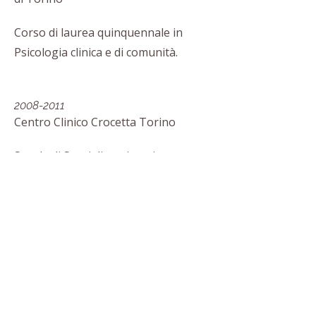
Corso di laurea quinquennale in
Psicologia clinica e di comunità.
2008-2011
Centro Clinico Crocetta Torino
Scuola di Specializzazione in
Psicoterapia cognitiva; master
quadriennale in psicoterapia dell'età
evolutiva; master biennale in
educazione e consulenza
sessuologica.